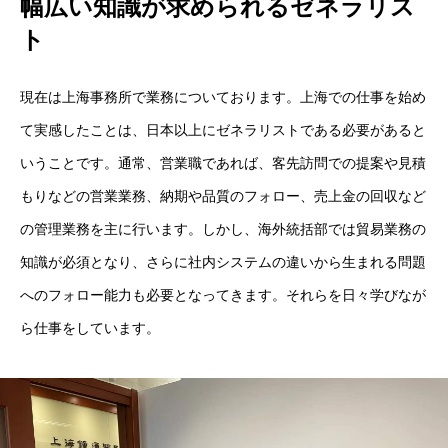
幅広い知識が求められるゼネラリス
鐘通のシゴト
ト
PEOPLE
鐘通ではたらく人
現在は上海事務所で業務についております。上海での仕事を始め
て実感したことは、日本以上にゼネラリストである必要があると
社員インタビュー
いうことです。通常、営業職であれば、客先訪問での提案や見積
営業職の1日の流れ
もりなどの営業業務、納期や品質のフォロー、売上金の回収など
の管理業務を主に行います。しかし、海外統括部では貿易業務の
WORK＆LIFE
福利厚生とはたらく環境
知識が必須となり、さらに社内システムの違いから生まれる問題
研修制度
へのフォロー能力も必要となってきます。それらを日々学びなが
ら仕事をしています。
福利厚生
健康経営
子育て支援