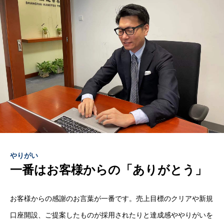
RECRUIT
採用を知る
CORPORATE SITE
HOME
COMPANY
BUSINESS
PEOPLE
WORK＆LIFE
R
やりがい
一番はお客様からの「ありがとう」
お客様からの感謝のお言葉が一番です。売上目標のクリアや新規
口座開設、ご提案したものが採用されたりと達成感ややりがいを