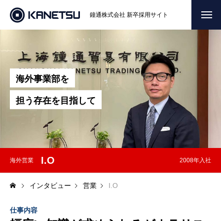
鐘通株式会社 新卒採用サイト
HOME
トップ
COMPANY
会社を知る
海
外
事
業
部
を
メッセージ
担
う
存
在
を
目
指
し
て
会社概要
経営理念
I.O
海外営業
2008年入社
営業拠点
インタビュー
営業
I.O
BUSINESS
私たちの仕事
仕事内容
商社のシゴト